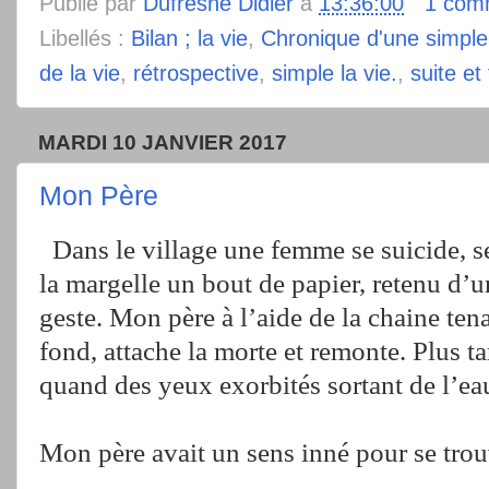
Publié par
Dufresne Didier
à
13:36:00
1 com
Libellés :
Bilan ; la vie
,
Chronique d'une simple
de la vie
,
rétrospective
,
simple la vie.
,
suite et 
MARDI 10 JANVIER 2017
Mon Père
Dans le village une femme se suicide, se
la margelle un bout de papier, retenu d’u
geste. Mon père à l’aide de la chaine ten
fond, attache la morte et remonte. Plus ta
quand des yeux exorbités sortant de l’eau
Mon père avait un sens inné pour se trouv