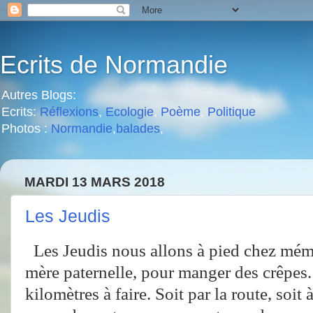
Ecrits de Normandie
Autres Blogs:
Ecrits:
Réflexions
,
Ecologie
,
Poème
,
Politique
Photos :
Normandie
,
balades
,
MARDI 13 MARS 2018
Les Jeudis
Les Jeudis nous allons à pied chez mé
mère paternelle, pour manger des crêpes.
kilomètres à faire. Soit par la route, soit