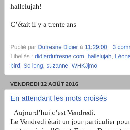
hallelujah!
C’était il y a trente ans
Publié par
Dufresne Didier
à
11:29:00
3 com
Libellés :
didierdufresne.com
,
hallelujah
,
Léon
bird
,
So long
,
suzanne
,
WHKJjmo
VENDREDI 12 AOÛT 2016
En attendant les mots croisés
Aujourd’hui c’est Vendredi.
Le Vendredi était un jour particulier pou