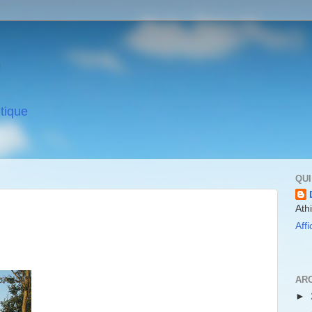
itique
QUI
Ath
Aff
AR
►