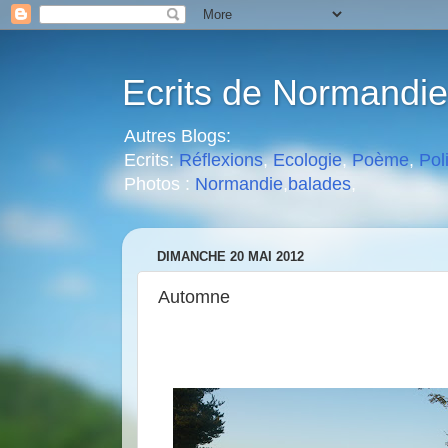
Ecrits de Normandie
Autres Blogs:
Ecrits:
Réflexions
,
Ecologie
,
Poème
,
Pol
Photos :
Normandie
,
balades
,
DIMANCHE 20 MAI 2012
Automne