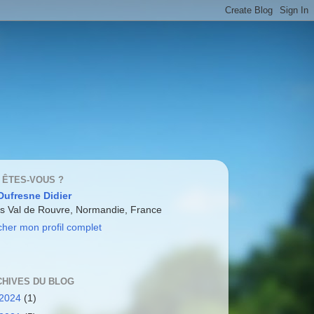
 ÊTES-VOUS ?
Dufresne Didier
is Val de Rouvre, Normandie, France
icher mon profil complet
CHIVES DU BLOG
2024
(1)