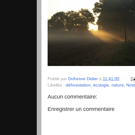
Publié par
Dufresne Didier
à
11:41:00
Libellés :
déforestation
,
écologie
,
nature
,
Nost
Aucun commentaire:
Enregistrer un commentaire