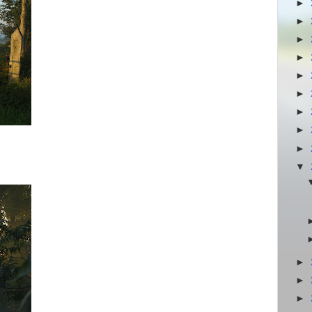
►
►
►
►
►
►
►
►
►
▼
►
►
►