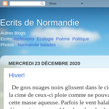
Ecrits de Normandie
Autres Blogs:
Ecrits:
Réflexions
,
Ecologie
,
Poème
,
Politique
Photos :
Normandie
,
balades
,
MERCREDI 23 DÉCEMBRE 2020
Hiver!
De gros nuages noirs glissent dans le ciel
la cime de ceux-ci ploie comme ne pouva
cette masse aqueuse. Parfois le vent bala