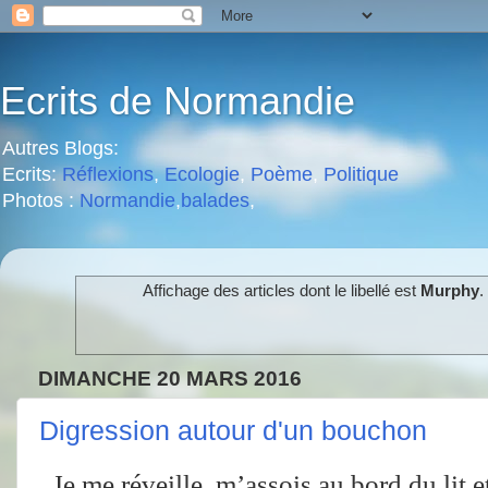
Ecrits de Normandie
Autres Blogs:
Ecrits:
Réflexions
,
Ecologie
,
Poème
,
Politique
Photos :
Normandie
,
balades
,
Affichage des articles dont le libellé est
Murphy
.
DIMANCHE 20 MARS 2016
Digression autour d'un bouchon
Je me réveille, m’assois au bord du lit e