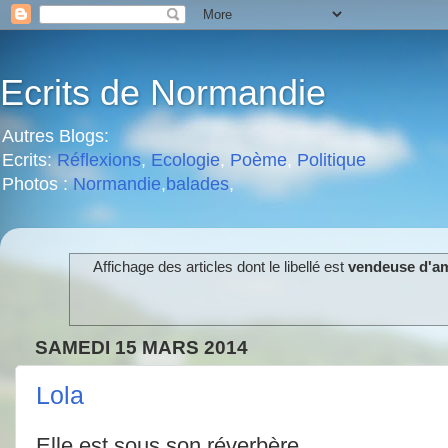
Ecrits de Normandie
Autres Blogs:
Ecrits:
Réflexions
,
Ecologie
,
Poème
,
Politique
Photos :
Normandie
,
balades
,
Affichage des articles dont le libellé est
vendeuse d'a
SAMEDI 15 MARS 2014
Lola
Elle est sous son réverbère.