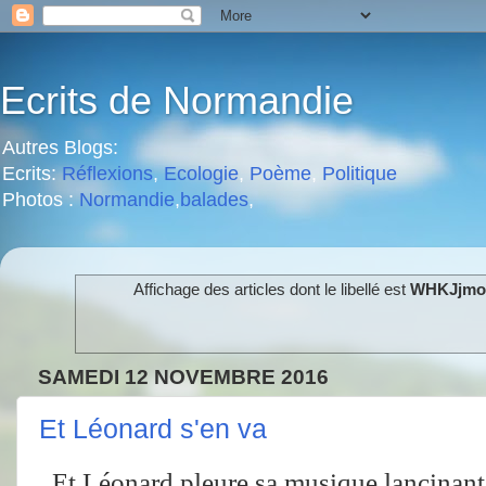
Ecrits de Normandie
Autres Blogs:
Ecrits:
Réflexions
,
Ecologie
,
Poème
,
Politique
Photos :
Normandie
,
balades
,
Affichage des articles dont le libellé est
WHKJjmo
SAMEDI 12 NOVEMBRE 2016
Et Léonard s'en va
Et Léonard pleure sa musique lancinant