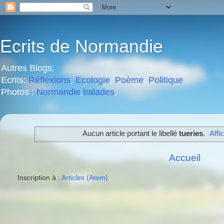
Ecrits de Normandie
Autres Blogs:
Ecrits:
Réflexions
,
Ecologie
,
Poème
,
Politique
Photos :
Normandie
,
balades
,
Aucun article portant le libellé
tueries
.
Affi
Accueil
Inscription à :
Articles (Atom)