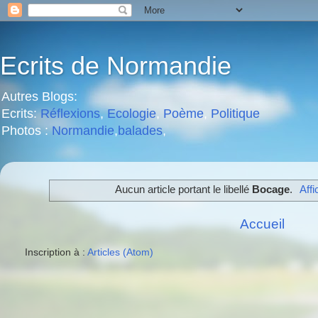
Ecrits de Normandie
Autres Blogs:
Ecrits:
Réflexions
,
Ecologie
,
Poème
,
Politique
Photos :
Normandie
,
balades
,
Aucun article portant le libellé
Bocage
.
Affi
Accueil
Inscription à :
Articles (Atom)